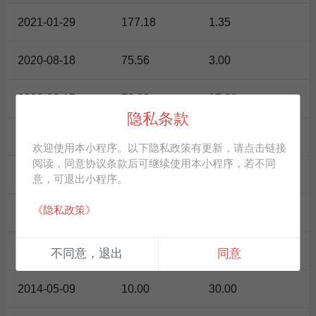
2021-01-29
177.18
1.35
2020-08-18
75.56
3.00
2020-08-17
73.38
15.00
隐私条款
2020-07-20
72.00
4.00
欢迎使用本小程序。以下隐私政策有更新，请点击链接
阅读，同意协议条款后可继续使用本小程序，若不同
2019-04-04
25.42
8.00
意，可退出小程序。
《隐私政策》
2019-03-26
21.69
10.00
2014-06-19
9.80
240.00
不同意，退出
同意
2014-05-09
10.00
30.00